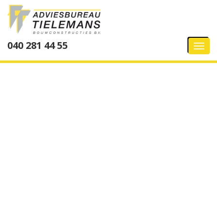
040 281 44 55
Tog
navi