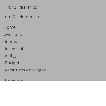
T (040) 281 44 55
info@tielemans.nl
Home
Over ons
Innovatie
Integraal
Veilig
Budget
Vacatures en stages
Projecten
Downloads
Blogs
Contact