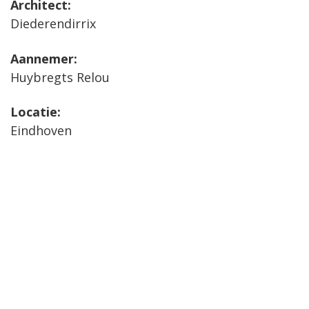
Architect:
Diederendirrix
Aannemer:
Huybregts Relou
Locatie:
Eindhoven
Oplevering:
2019
Bijzonderheden:
Bestaande kantoorpand is aangepast en
gerenoveerd en daarnaast uitgebreid met een
deel nieuwbouw