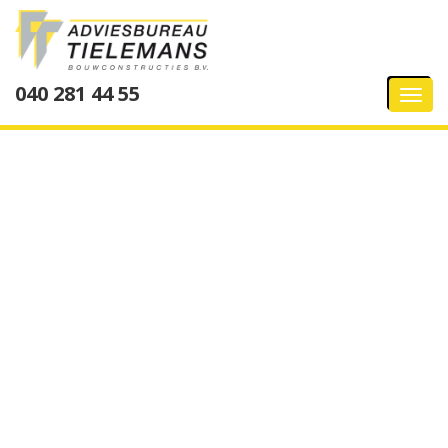
040 281 44 55
Tog
navi